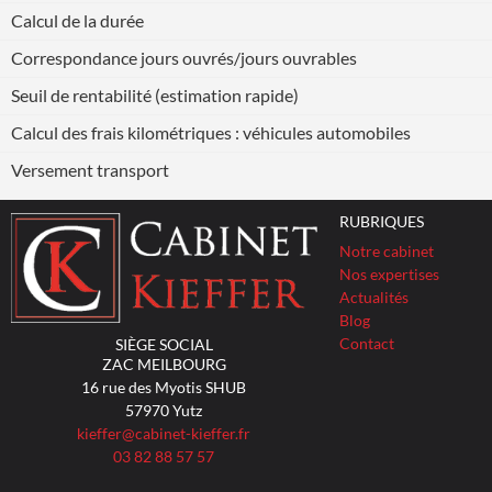
Calcul de la durée
Correspondance jours ouvrés/jours ouvrables
Seuil de rentabilité (estimation rapide)
Calcul des frais kilométriques : véhicules automobiles
Versement transport
RUBRIQUES
Notre cabinet
Nos expertises
Actualités
Blog
Contact
SIÈGE SOCIAL
ZAC MEILBOURG
16 rue des Myotis SHUB
57970
Yutz
kieffer@cabinet-kieffer.fr
03 82 88 57 57