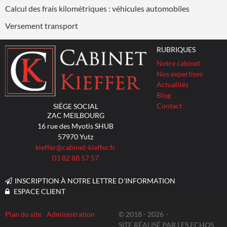
Calcul des frais kilométriques : véhicules automobiles
Versement transport
RUBRIQUES
Notre cabinet
Nos expertises
Actualités
Blog
Contact
SIÈGE SOCIAL
ZAC MEILBOURG
16 rue des Myotis SHUB
57970
Yutz
kieffer@cabinet-kieffer.fr
03 82 88 57 57
INSCRIPTION À NOTRE LETTRE D'INFORMATION
ESPACE CLIENT
Plan du site
Administration
© 2018 - 2026
SITE RÉALISÉ PAR LES ECHOS