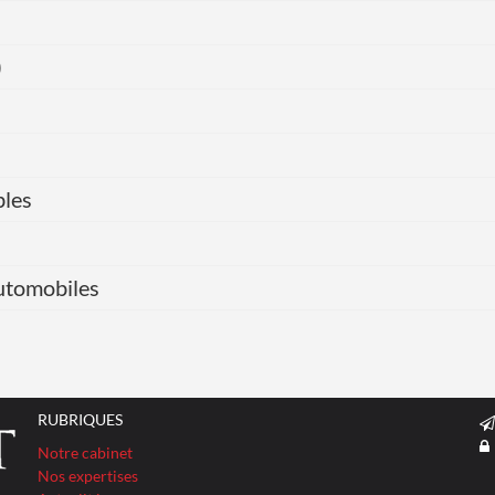
)
bles
automobiles
RUBRIQUES
Notre cabinet
Nos expertises